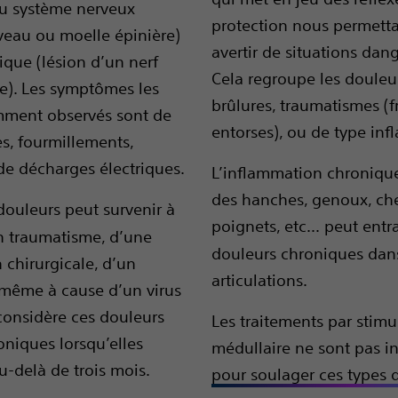
du système nerveux
protection nous permett
rveau ou moelle épinière)
avertir de situations dan
ique (lésion d’un nerf
Cela regroupe les douleu
e). Les symptômes les
brûlures, traumatismes (f
mment observés sont de
entorses), ou de type inf
es, fourmillements,
de décharges électriques.
L’inflammation chronique
des hanches, genoux, che
douleurs peut
survenir à
poignets, etc...
peut entr
un traumatisme, d’une
douleurs chroniques dan
 chirurgicale, d’un
articulations.
même à cause d’un virus
considère ces douleurs
Les traitements par stimu
niques lorsqu’elles
médullaire ne sont pas i
u-delà de trois mois.
pour soulager ces types 