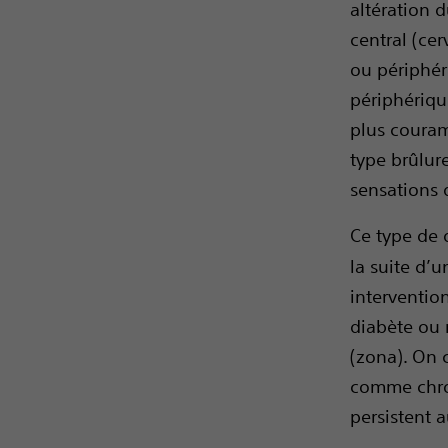
altération 
central (ce
ou périphér
périphériqu
plus coura
type brûlur
sensations 
Ce type de 
la suite d’
intervention
diabète ou 
(zona). On 
comme chro
persistent a