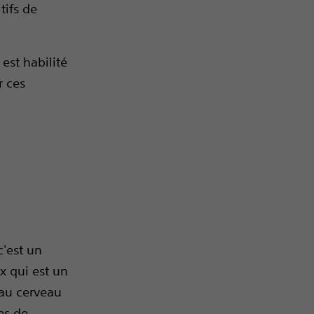
tifs de
est habilité
r ces
c'est un
x qui est un
 au cerveau
es de