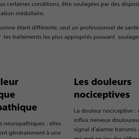
us certaines conditions, être soulagées par des disposi
ation médullaire.
onne étant différente, seul un professionnel de santé 
r les traitements les plus appropriés pouvant soulage
leur
Les douleurs
que
nociceptives
pathique
La douleur nociceptive : 
influx nerveux douloureu
s neuropathiques : elles
signal d’alarme transmis
ent généralement à une
qui met en jeu des réflex