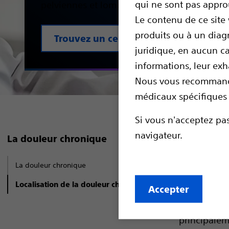
qui ne sont pas appro
pelviennes et lombaires.
Le contenu de ce site
produits ou à un diag
Trouvez un centre anti-douleur
juridique, en aucun ca
informations, leur exha
Nous vous recommando
médicaux spécifiques 
Si vous n'acceptez pas
Les p
navigateur.
La douleur chronique
corps
La douleur chronique
doule
Localisation de la douleur chronique
Accepter
Les douleur
principalem