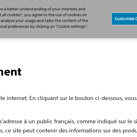
ve a better understanding of your interests and
 all cookies", you agree to the use of cookies on
Customize 
, analyse your usage and tailor the content of the
douleur chronique
Les options de traitements
La stimulation
al preferences by clicking on "Cookie settings".
ment
e
te internet. En cliquant sur le bouton ci-dessous, vous
s'adresse à un public français, comme indiqué sur le s
par la
ys, ce site peut contenir des informations sur des prod