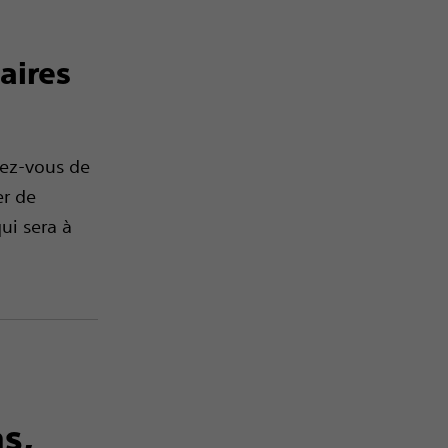
aires
hez-vous de
er de
ui sera à
s,