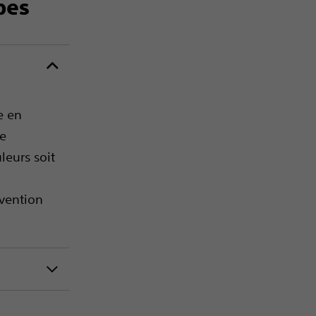
bes
e en
re
uleurs soit
rvention