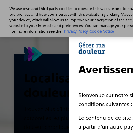
We use own and third party cookies to operate this website and to ha
preferences and how you interact with this website. By clicking "Accept
your device, which will allow us to improve your navigation of the site
La 
website to your interests and preferences. You can manage your person
For more information see the
Privacy Policy
Cookie Notice
Avertisse
Localisation de la
douleur chroniqu
Bienvenue sur notre si
conditions suivantes :
Trouvez plus d'informations sur les zones
Le contenu de ce site 
corporelles les plus fréquemment touchées 
à partir d'un autre pa
douleur chronique, comme les douleurs