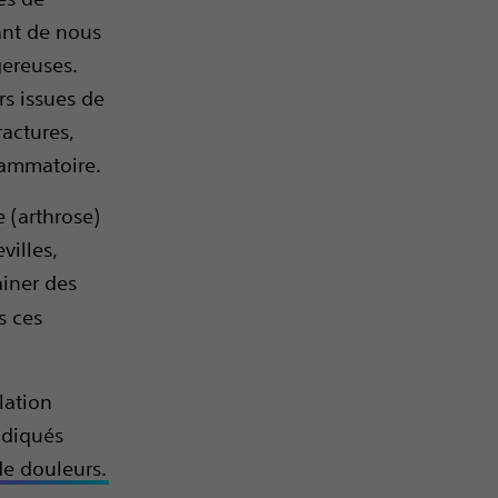
ant de nous
gereuses.
rs issues de
ractures,
lammatoire.
 (arthrose)
villes,
ainer des
s ces
lation
ndiqués
de douleurs.