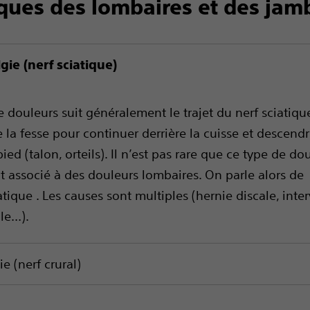
ques des lombaires et des jam
lgie (nerf sciatique)
e douleurs suit généralement le trajet du nerf sciatiqu
 la fesse pour continuer derrière la cuisse et descend
ied (talon, orteils). Il n’est pas rare que ce type de do
 associé à des douleurs lombaires. On parle alors de
tique . Les causes sont multiples (hernie discale, inte
ale…).
ie (nerf crural)