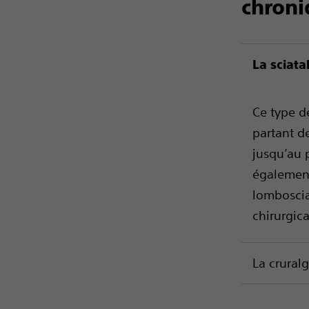
chroni
La sciata
Ce type d
partant de
jusqu’au p
également
lomboscia
chirurgic
La cruralg