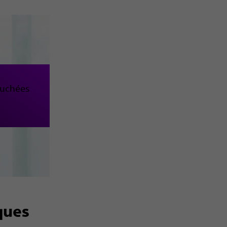
ouchées
ques