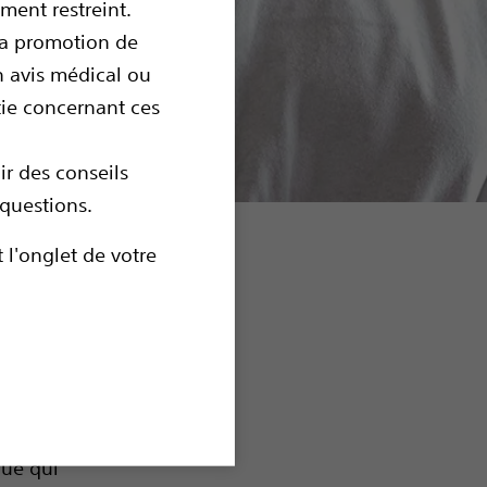
ment restreint.
la promotion de
n avis médical ou
tie concernant ces
r des conseils
questions.
 l'onglet de votre
r les
 parlerons
que qui