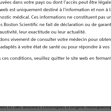
uvées dans votre pays ou dont l'accès peut être légale
 web est uniquement destiné à l'information et non à 
nostic médical. Ces informations ne constituent pas u
s Boston Scientific ne fait de déclaration ou de garan
ustivité, leur exactitude ou leur actualité.
ns vivement de consulter votre médecin pour obteni
adaptés à votre état de santé ou pour répondre à vos 
 ces conditions, veuillez quitter le site web en fermant
rincipales parties du
/régions où peuvent siége
urs chroniques
s chroniques peuvent avoir différentes origines. Nous
ent ici des douleurs chroniques d'origine neuropathi