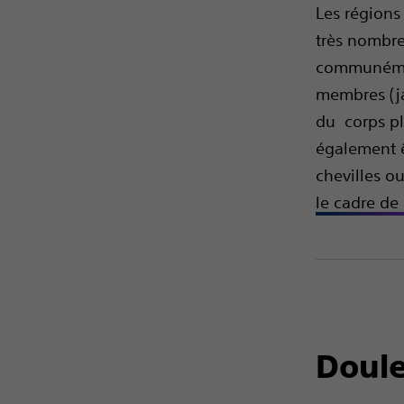
Les régions
très nombre
communémen
membres (ja
du corps pl
également ê
chevilles o
le cadre de
Doule