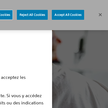
Region selector
Cookies
Reject All Cookies
Accept All Cookies
 médullaire
La thermocoagulation
Informations utiles
 acceptez les
ite. Si vous y accédez
uits ou des indications