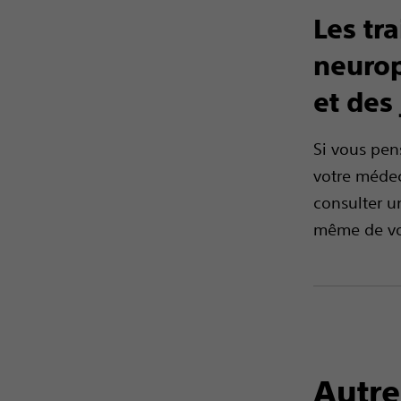
Les tr
neurop
et des
Si vous pen
votre médec
consulter u
même de vo
Autre