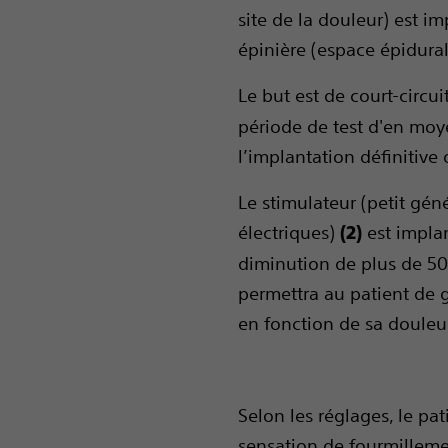
site de la douleur) est i
épinière (espace épidura
Le but est de court-circu
période de test d'en moye
l’implantation définitive
Le stimulateur (petit gén
électriques)
est implant
(2)
diminution de plus de 5
permettra au patient de gé
en fonction de sa douleu
Selon les réglages, le pat
sensation de fourmilleme