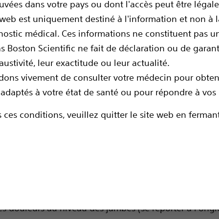
uvées dans votre pays ou dont l'accès peut être légale
 web est uniquement destiné à l'information et non à 
nostic médical. Ces informations ne constituent pas u
s Boston Scientific ne fait de déclaration ou de garan
ustivité, leur exactitude ou leur actualité.
ns vivement de consulter votre médecin pour obteni
adaptés à votre état de santé ou pour répondre à vos 
itements de premiere intention pour soulager les 
 ces conditions, veuillez quitter le site web en fermant
oposer un traitement de neuromodulation : LA S
ts classiques (se reporter à l’onglet «
LES OPTIONS 
ulation médullaire, est un traitement non médicamente
n charge de la douleur neuropathique chronique (lésio
s douleurs au niveau des jambes (se reporter à l'ongle