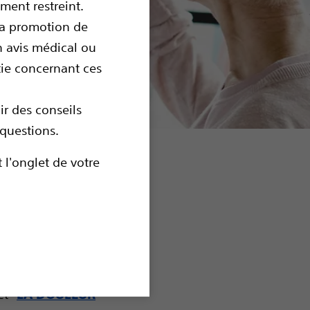
ment restreint.
la promotion de
n avis médical ou
tie concernant ces
r des conseils
questions.
douleurs chroniques,
 l'onglet de votre
TIMULATION
»), La
DE TRAITEMENTS
ux possible. Elle est
n du système nerveux) au
t "
LA DOULEUR