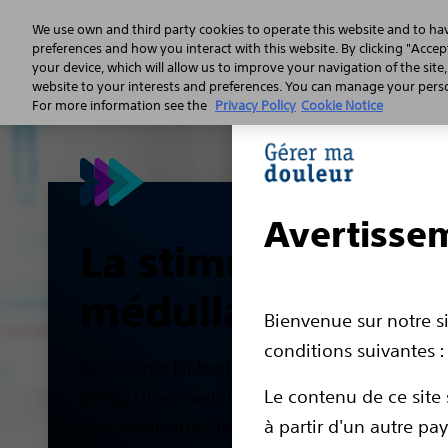
We use own and third party cookies to operate this website and to ha
preferences and how you interact with this website. By clicking "Accept
your device, which will allow us to improve your navigation of the site
La 
website to your interests and preferences. You can manage your person
For more information see the
Privacy Policy
Cookie Notice
Avertisse
La stimulation
médullaire
Bienvenue sur notre si
conditions suivantes :
Découvrez ici tout ce qu'il faut savoir sur la
Le contenu de ce site 
stimulation médullaire (SCS), qui est une th
à partir d'un autre pa
non médicamenteuse pouvant soulager les