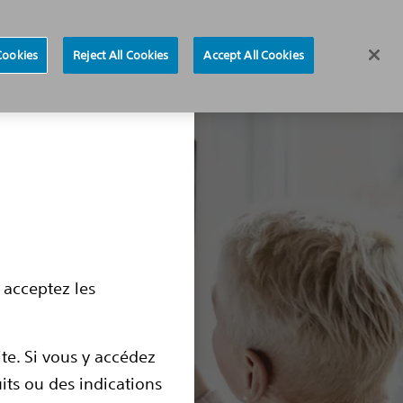
Region selector
Cookies
Reject All Cookies
Accept All Cookies
 médullaire
La thermocoagulation
Informations utiles
 acceptez les
ite. Si vous y accédez
uits ou des indications