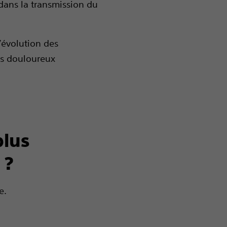
 dans la transmission du
’évolution des
ts douloureux
plus
 ?
e.