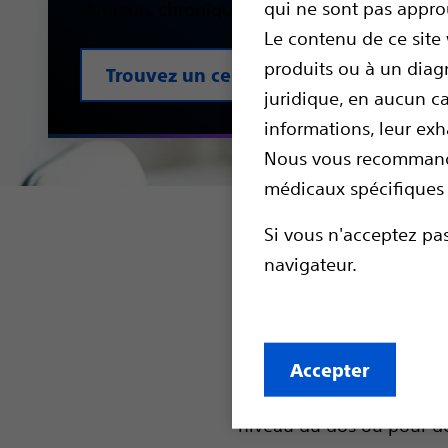
qui ne sont pas appro
douleurs chroniques.
Le contenu de ce site
produits ou à un diag
Trouvez un centre anti-douleur
juridique, en aucun ca
informations, leur exha
Nous vous recommando
médicaux spécifiques 
En cas d'échec des tra
Si vous n'acceptez pas
votre médecin peut pr
navigateur.
MEDULLAIRE.
Après échec des traitemen
neurostimulation ou stim
Accepter
utilisée dans la prise e
niveau du dos ou pour de