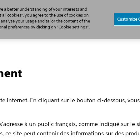
ve a better understanding of your interests and
 all cookies", you agree to the use of cookies on
Customize 
, analyse your usage and tailor the content of the
douleur chronique
Les options de traitements
La stimulation
al preferences by clicking on "Cookie settings".
ment
te internet. En cliquant sur le bouton ci-dessous, vous
s'adresse à un public français, comme indiqué sur le s
érapie
ys, ce site peut contenir des informations sur des prod